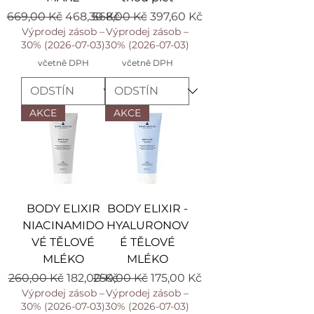
Běžná cena
Zvýhodněná cena
Běžná cena
Zvýhodněná cena
669,00 Kč
468,30 Kč
568,00 Kč
397,60 Kč
Výprodej zásob –
Výprodej zásob –
30% (2026-07-03)
30% (2026-07-03)
včetně DPH
včetně DPH
AKCE
AKCE
BODY ELIXIR
BODY ELIXIR -
NIACINAMIDO
HYALURONOV
VÉ TĚLOVÉ
É TĚLOVÉ
MLÉKO
MLÉKO
Běžná cena
Zvýhodněná cena
Běžná cena
Zvýhodněná cena
260,00 Kč
182,00 Kč
250,00 Kč
175,00 Kč
Výprodej zásob –
Výprodej zásob –
30% (2026-07-03)
30% (2026-07-03)