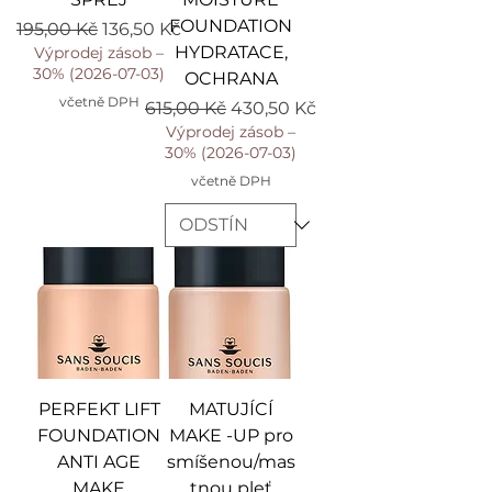
FOUNDATION
Běžná cena
Zvýhodněná cena
195,00 Kč
136,50 Kč
HYDRATACE,
Výprodej zásob –
30% (2026-07-03)
OCHRANA
včetně DPH
Běžná cena
Zvýhodněná cena
615,00 Kč
430,50 Kč
Výprodej zásob –
30% (2026-07-03)
včetně DPH
PERFEKT LIFT
MATUJÍCÍ
FOUNDATION
MAKE -UP pro
ANTI AGE
smíšenou/mas
MAKE
tnou pleť