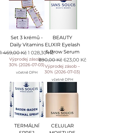
Set 3 krémů -
BEAUTY
Daily Vitamins
ELIXIR Eyelash
& Brow Serum
Běžná cena
Zvýhodněná cena
1 469,00 Kč
1 028,30 Kč
Výprodej zásob –
Běžná cena
Zvýhodněná cena
890,00 Kč
623,00 Kč
30% (2026-07-03)
Výprodej zásob –
30% (2026-07-03)
včetně DPH
včetně DPH
TERMÁLNÍ
CELULAR
SPREJ
MOISTURE