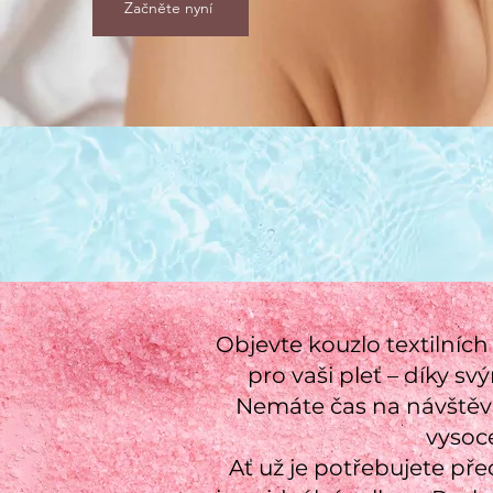
Začněte nyní
Objevte kouzlo textilní
pro vaši pleť – díky 
Nemáte čas na návštěv
vysoc
Ať už je potřebujete pře