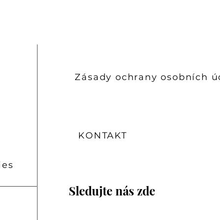
nými živinami.
Zásady ochrany osobních ú
KONTAKT
ies
Sledujte nás zde