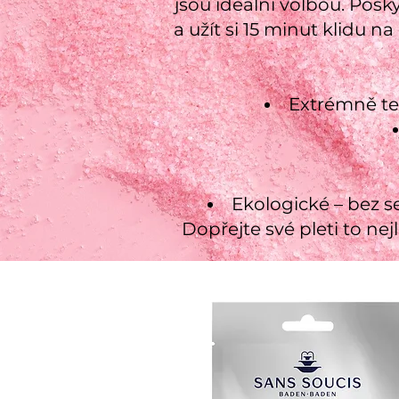
jsou ideální volbou. Pos
a užít si 15 minut klidu 
Extrémně ten
Ekologické – bez s
Dopřejte své pleti to ne
Tyto speciální 
jejich složky, 
vitalitu! Nemát