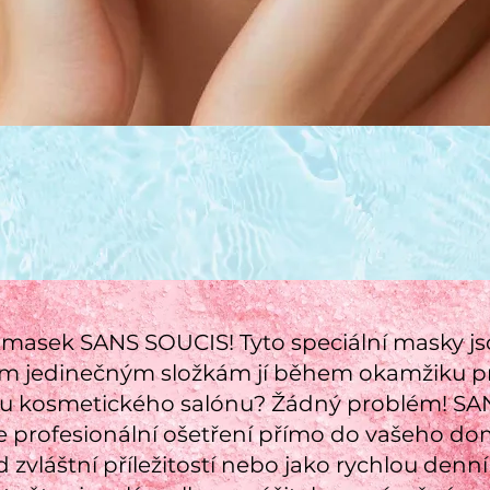
ch masek SANS SOUCIS! Tyto speciální masky 
svým jedinečným složkám jí během okamžiku pro
u kosmetického salónu? Žádný problém! SA
e profesionální ošetření přímo do vašeho do
d zvláštní příležitostí nebo jako rychlou denn