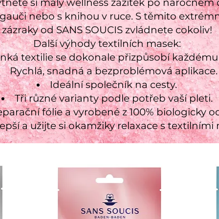
kytněte si malý wellness zážitek po náročném 
na gauči nebo s knihou v ruce. S těmito extré
zázraky od SANS SOUCIS zvládnete cokoliv!
Další výhody textilních masek:
ká textilie se dokonale přizpůsobí každému t
Rychlá, snadná a bezproblémová aplikace.
Ideální společník na cesty.
Tři různé varianty podle potřeb vaší pleti.
eparační fólie a vyrobené z 100% biologicky o
jlepší a užijte si okamžiky relaxace s textiln
masky jsou absolutním zázrakem
které během okamžiku propůjčí pl
e čas na návštěvu kosmetického s