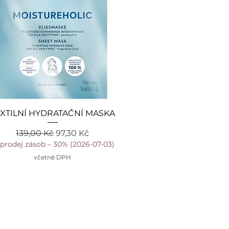
esionálního
užít před
chlou denní
ko malý Wellness
i. Stačí nanést
Rychlý náhled
XTILNÍ HYDRATAČNÍ MASKA
Běžná cena
Zvýhodněná cena
139,00 Kč
97,30 Kč
nebo si přečíst
prodej zásob – 30% (2026-07-03)
včetně DPH
ými a
IS zvládnete
nzivně zásobují