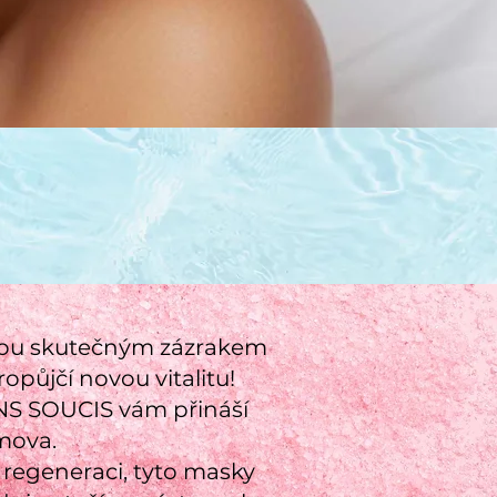
jsou skutečným zázrakem
půjčí novou vitalitu!
NS SOUCIS vám přináší
mova.
í regeneraci, tyto masky