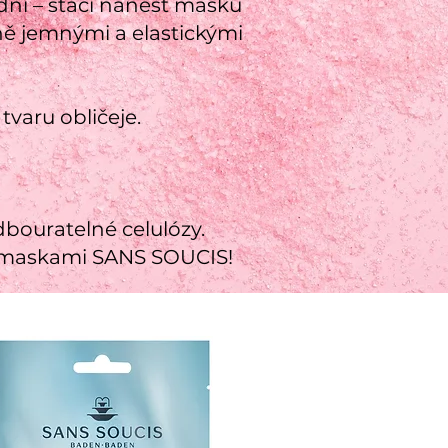
dni – stačí nanést masku
mně jemnými a elastickými
varu obličeje.
dbouratelné celulózy.
ími maskami SANS SOUCIS!
, pokud jde o
eti novou
alónu? Textilní