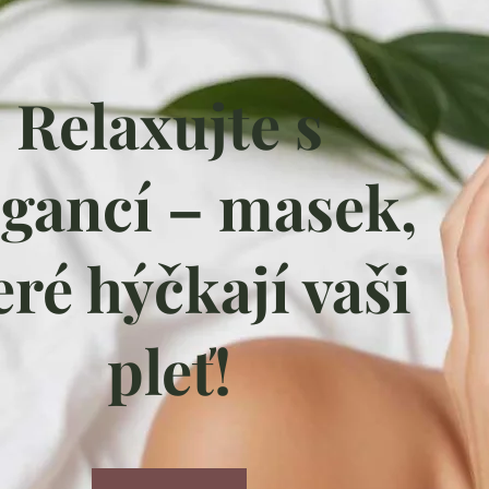
Relaxujte s
egancí – masek,
eré hýčkají vaši
pleť!