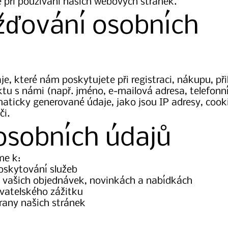
 při používání našich webových stránek.
žďování osobních
, které nám poskytujete při registraci, nákupu, při
tu s námi (např. jméno, e-mailová adresa, telefonní 
ticky generované údaje, jako jsou IP adresy, cook
či.
 osobních údajů
me k:
oskytování služeb
 vašich objednávek, novinkách a nabídkách
ivatelského zážitku
hrany našich stránek