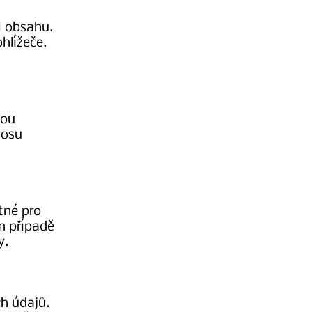
i obsahu.
hlížeče.
tou
nosu
tné pro
m případě
y.
h údajů.