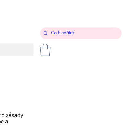
yto zásady
me a