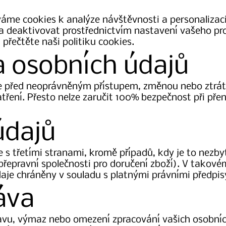
áme cookies k analýze návštěvnosti a personalizac
 deaktivovat prostřednictvím nastavení vašeho pro
 přečtěte naši politiku cookies.
a osobních údajů
e před neoprávněným přístupem, změnou nebo ztrá
ření. Přesto nelze zaručit 100% bezpečnost při pře
 údajů
 s třetími stranami, kromě případů, kdy je to nezby
 přepravní společnosti pro doručení zboží). V takové
daje chráněny v souladu s platnými právními předpis
áva
avu, výmaz nebo omezení zpracování vašich osobníc