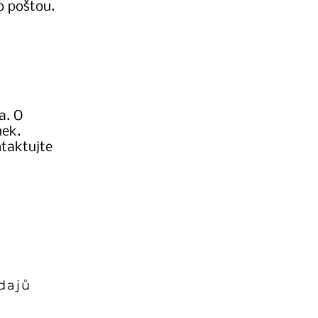
o poštou.
a. O
nek.
taktujte
dajů