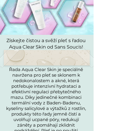
Získejte čistou a svěží pleť s řadou
Aqua Clear Skin od Sans Soucis!
Řada Aqua Clear Skin je speciálně
navržena pro pleť se sklonem k
nedokonalostem a akné, která
potřebuje intenzivní hydrataci a
efektivní regulaci přebytečného
mazu. Díky jedinečné kombinaci
termální vody z Baden-Badenu,
kyseliny salicylové a výtažků z rostlin,
produkty této řady jemně čistí a
uvolňují ucpané póry, redukují
záněty a pomáhají zklidnit
podráždění. Pleť je po použití