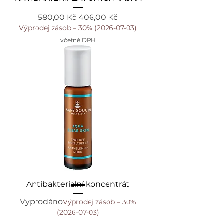
Běžná cena
Zvýhodněná cena
580,00 Kč
406,00 Kč
Výprodej zásob – 30% (2026-07-03)
včetně DPH
Antibakteriální koncentrát
Vyprodáno
Výprodej zásob – 30%
(2026-07-03)