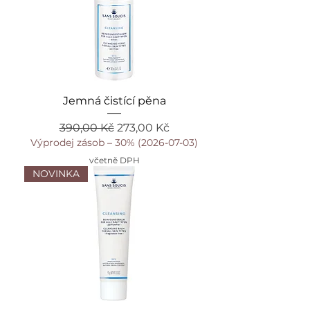
Jemná čistící pěna
Běžná cena
Zvýhodněná cena
390,00 Kč
273,00 Kč
Výprodej zásob – 30% (2026-07-03)
včetně DPH
NOVINKA