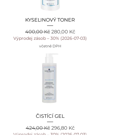
KYSELINOVÝ TONER
Běžná cena
Zvýhodněná cena
400,00 Kč
280,00 Kč
Výprodej zásob – 30% (2026-07-03)
včetně DPH
ČISTÍCÍ GEL
Běžná cena
Zvýhodněná cena
424,00 Kč
296,80 Kč
Výprodej zásob – 30% (2026-07-03)