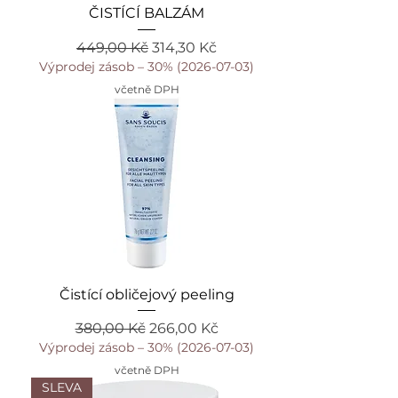
ČISTÍCÍ BALZÁM
Běžná cena
Zvýhodněná cena
449,00 Kč
314,30 Kč
Výprodej zásob – 30% (2026-07-03)
včetně DPH
Čistící obličejový peeling
Běžná cena
Zvýhodněná cena
380,00 Kč
266,00 Kč
Výprodej zásob – 30% (2026-07-03)
včetně DPH
SLEVA