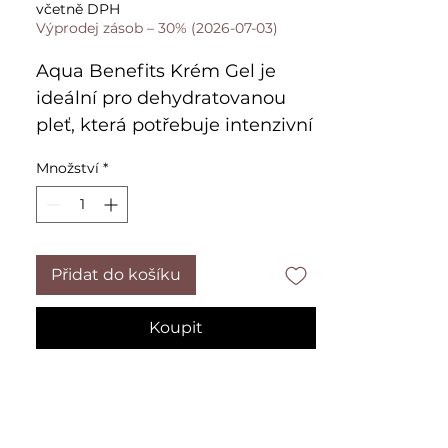
cena
cena
včetně DPH
Výprodej zásob – 30% (2026-07-03)
Aqua Benefits Krém Gel je 
ideální pro dehydratovanou 
pleť, která potřebuje intenzivní 
hydrataci a ochranu proti 
Množství
*
stárnutí. Tento 24H Creme-Gel 
je bez olejů a obsahuje 
kyselinu hyaluronovou, extrakt 
z řas a termální pramenitou 
Přidat do košíku
vodu, což pomáhá dodat pleti 
potřebnou vlhkost a 
Koupit
minimalizuje vznik jemných 
linií a vrásek. Díky svému 
složení zlepšuje rovnováhu 
vlhkosti pokožky, čímž pleť 