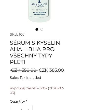
SKU: 106
SÉRUM S KYSELIN
AHA + BHA PRO
VŠECHNY TYPY
PLETI
Regular
Sale
 CZK 550.00 
CZK 385.00
Price
Price
Sales Tax Included
Výprodej zásob – 30% (2026-07-
03)
Quantity
*