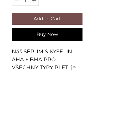
Add to Cart
Buy Now
Náš SÉRUM S KYSELIN
AHA + BHA PRO
VŠECHNY TYPY PLETI je
ideální pro dosažení
hladké a zářivé pleti. Díky
kombinaci kyselin AHA a
O nás
BHA vyhlazuje povrch
pokožky a podporuje její
Zásady ochrany osobních údajů
zářivost. Tento sérum také
bojuje proti známkám
Historie Sans Soucis
předčasného stárnutí pleti