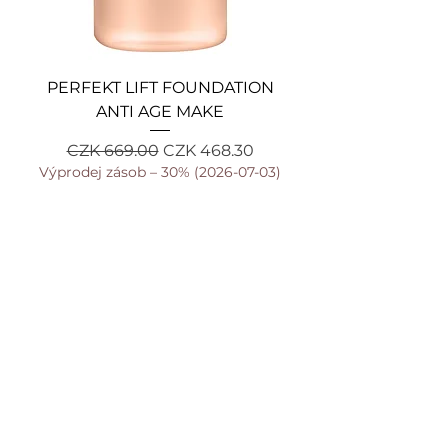
PERFEKT LIFT FOUNDATION
ANTI AGE MAKE
Regular Price
Sale Price
CZK 669.00
CZK 468.30
Výprodej zásob – 30% (2026-07-03)
Sales Tax Included