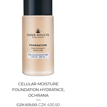
CELULAR MOISTURE
FOUNDATION HYDRATACE,
OCHRANA
Regular Price
Sale Price
CZK 615.00
CZK 430.50