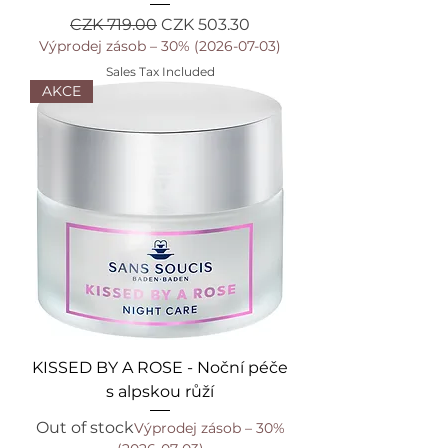
Regular Price
Sale Price
CZK 719.00
CZK 503.30
Výprodej zásob – 30% (2026-07-03)
Sales Tax Included
AKCE
KISSED BY A ROSE - Noční péče
s alpskou růží
Out of stock
Výprodej zásob – 30%