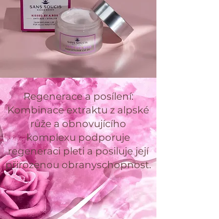
Regenerace a posílení:
Kombinace extraktu z alpské
růže a obnovujícího
komplexu podporuje
regeneraci pleti a posiluje její
přirozenou obranyschopnost.