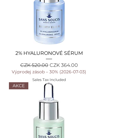
2% HYALURONOVÉ SÉRUM
Regular Price
Sale Price
CZK 520.00
CZK 364.00
Výprodej zásob – 30% (2026-07-03)
Sales Tax Included
AKCE