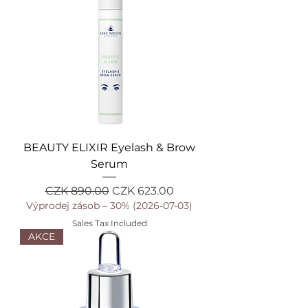
BEAUTY ELIXIR Eyelash & Brow
Serum
Regular Price
Sale Price
CZK 890.00
CZK 623.00
Výprodej zásob – 30% (2026-07-03)
Sales Tax Included
AKCE