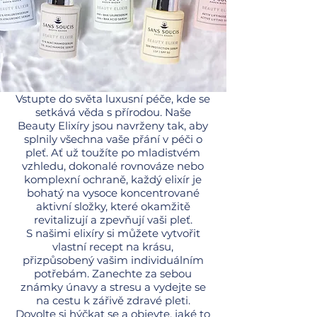
Vstupte do světa luxusní péče, kde se
setkává věda s přírodou. Naše
Beauty Elixíry jsou navrženy tak, aby
splnily všechna vaše přání v péči o
pleť. Ať už toužíte po mladistvém
vzhledu, dokonalé rovnováze nebo
komplexní ochraně, každý elixír je
bohatý na vysoce koncentrované
aktivní složky, které okamžitě
revitalizují a zpevňují vaši pleť.
S našimi elixíry si můžete vytvořit
vlastní recept na krásu,
přizpůsobený vašim individuálním
potřebám. Zanechte za sebou
známky únavy a stresu a vydejte se
na cestu k zářivě zdravé pleti.
Dovolte si hýčkat se a objevte, jaké to