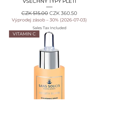
VŠECHNY TYPY PLETI
Regular Price
Sale Price
CZK 515.00
CZK 360.50
Výprodej zásob – 30% (2026-07-03)
Sales Tax Included
VITAMIN C
BEAUTY ELIXIR 10% VITAMIN C
SÉRUM
Regular Price
Sale Price