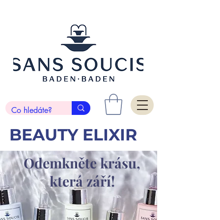
BEAUTY ELIXIR
Odemkněte krásu,
která září!