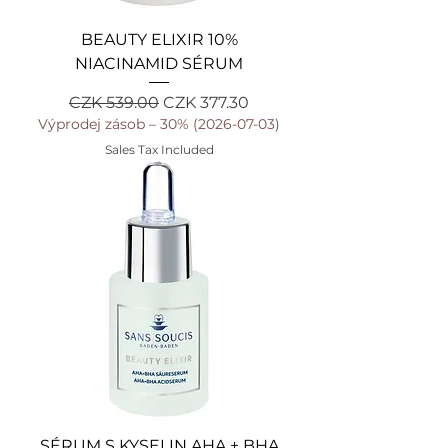
BEAUTY ELIXIR 10%
NIACINAMID SÉRUM
Regular Price
Sale Price
CZK 539.00
CZK 377.30
Výprodej zásob – 30% (2026-07-03)
Sales Tax Included
SÉRUM S KYSELIN AHA + BHA