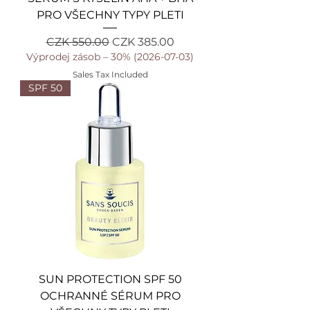
PRO VŠECHNY TYPY PLETI
Regular Price
Sale Price
CZK 550.00
CZK 385.00
Výprodej zásob – 30% (2026-07-03)
Sales Tax Included
SPF 50
SUN PROTECTION SPF 50
OCHRANNÉ SÉRUM PRO