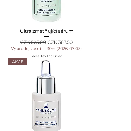
Ultra zmatňující sérum
Regular Price
Sale Price
CZK 525.00
CZK 367.50
Výprodej zásob – 30% (2026-07-03)
Sales Tax Included
AKCE