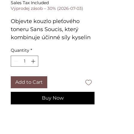
Price
Price
Sales Tax Included
Výprodej zásob – 30% (2026-07-03)
Objevte kouzlo pleťového
toneru Sans Soucis, který
kombinuje účinné síly kyselin
AHA a BHA! Tento inovativní
Quantity
*
toner jemně čistí pleť,
odstraňuje odumřelé kožní
buňky a viditelně zmenšuje
rozšířené póry, aniž by pleť
Add to Cart
vysušoval.
S jeho lehkým a osvěžujícím
Buy Now
složením dosáhnete zdravější,
hladší a jasnější pleti. Toner je
ideální pro každodenní použití,
přičemž zajišťuje, že vaše pleť