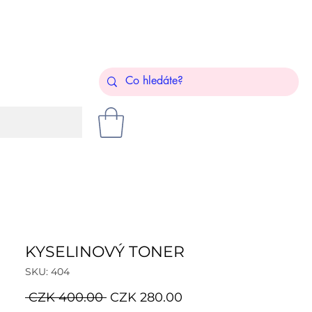
KYSELINOVÝ TONER
SKU: 404
Regular
Sale
 CZK 400.00 
CZK 280.00