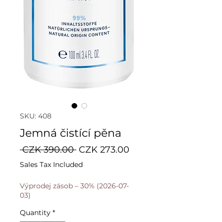
SKU: 408
Jemná čistící pěna
Regular
Sale
 CZK 390.00 
CZK 273.00
Price
Price
Sales Tax Included
Výprodej zásob – 30% (2026-07-
03)
Quantity
*