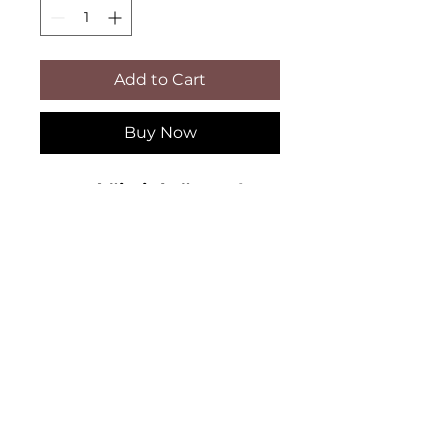
Add to Cart
Buy Now
Jemná čisticí pěna od
Sans Soucis – Záplava
svěžesti a čistoty pro
vaši pleť!
Dopřejte své pleti
každodenní dávku
O nás
svěžesti s jemnou čisticí
pěnou od Sans Soucis.
Zásady ochrany osobních údajů
Tato bohatá, nadýchaná
pěna šetrně odstraňuje
Historie Sans Soucis