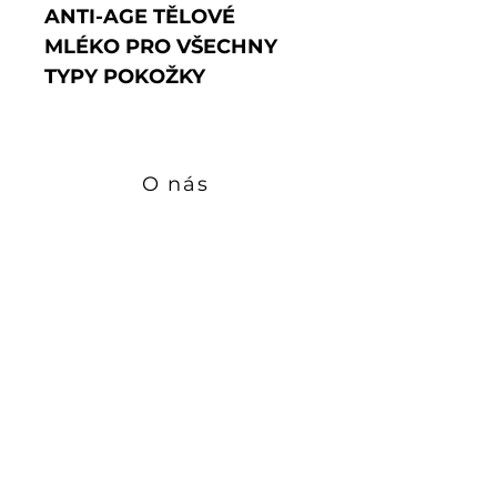
ANTI-AGE TĚLOVÉ
MLÉKO PRO VŠECHNY
TYPY POKOŽKY
Luxusní
anti-age tělové
mléko Sans Soucis
s
termální vodou z Baden-
O nás
Badenu
,
peptidy
a
ceramidy
poskytuje
Zásady ochrany osobních údajů
pokožce intenzivní výživu
a podporuje přirozenou
Historie Sans Soucis
tvorbu kolagenu
.
Pomáhá
vyhlazovat linky
Podmínky použití
a vrásky
, zlepšuje
pevnost a elasticitu
KONTAKT
pokožky
a dodává jí
zdravý, mladistvý vzhled.
Výsledek:
jemná, hladká a