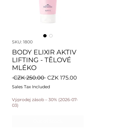
SKU: 1800
BODY ELIXIR AKTIV
LIFTING - TĚLOVÉ
MLÉKO
Regular
Sale
 CZK 250.00 
CZK 175.00
Price
Price
Sales Tax Included
Výprodej zásob – 30% (2026-07-
03)
Out of Stock