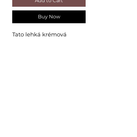
Add to Cart
Buy Now
Tato lehká krémová
emulze poskytuje
hloubkový čisticí efekt,
který je ideální pro
normální i suchou pleť.
Jemně odstraňuje
O nás
nečistoty a make-up,
zatímco dodává pleti
Zásady ochrany osobních údajů
potřebnou hydrataci a
vláčnost. Vaše pleť bude
Historie Sans Soucis
po použití svěží, jemná a
připravená na další kroky
Podmínky použití
péče. Dopřejte si