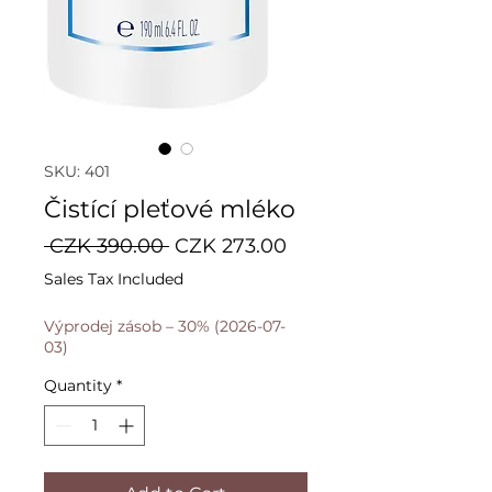
SKU: 401
Čistící pleťové mléko
Regular
Sale
 CZK 390.00 
CZK 273.00
Price
Price
Sales Tax Included
Výprodej zásob – 30% (2026-07-
03)
Quantity
*